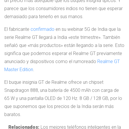
un precio más asequible que los buques insignia típicos. Y
parece que los consumidores indios no tienen que esperar
demasiado para tenerlo en sus manos.
El fabricante
confirmado
en su webinar 5G de India que la
serie Realme GT llegará a India «este trimestre». También
señaló que «más productos» están llegando a la serie. Esto
significa que podemos esperar el Realme GT previamente
anunciado y dispositivos como el rumoreado
Realme GT
Master Edition
.
El buque insignia GT de Realme ofrece un chipset
Snapdragon 888, una batería de 4500 mAh con carga de
65 W y una pantalla OLED de 120 Hz. 8 GB / 128 GB, por lo
que suponemos que los precios de la India serán más
baratos.
Relacionados:
Los mejores teléfonos inteligentes en la