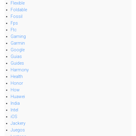
Flexible
Foldable
Fossil
Fps
Ftc
Gaming
Garmin
Google
Guias
Guides
Harmony
Health
Honor
How
Huawei
India
Intel
iOS
Jackery
Juegos