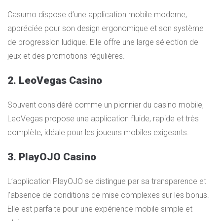
Casumo dispose d’une application mobile moderne,
appréciée pour son design ergonomique et son système
de progression ludique. Elle offre une large sélection de
jeux et des promotions régulières.
2. LeoVegas Casino
Souvent considéré comme un pionnier du casino mobile,
LeoVegas propose une application fluide, rapide et très
complète, idéale pour les joueurs mobiles exigeants.
3. PlayOJO Casino
L’application PlayOJO se distingue par sa transparence et
l’absence de conditions de mise complexes sur les bonus.
Elle est parfaite pour une expérience mobile simple et