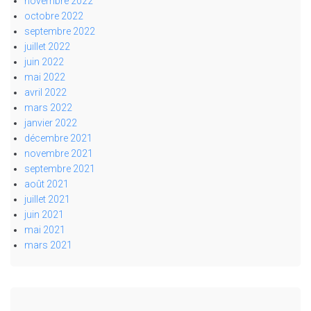
novembre 2022
octobre 2022
septembre 2022
juillet 2022
juin 2022
mai 2022
avril 2022
mars 2022
janvier 2022
décembre 2021
novembre 2021
septembre 2021
août 2021
juillet 2021
juin 2021
mai 2021
mars 2021