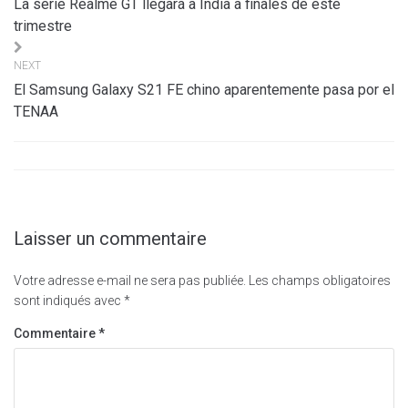
La serie Realme GT llegará a India a finales de este
l’article
trimestre
NEXT
El Samsung Galaxy S21 FE chino aparentemente pasa por el
TENAA
Laisser un commentaire
Votre adresse e-mail ne sera pas publiée.
Les champs obligatoires
sont indiqués avec
*
Commentaire
*