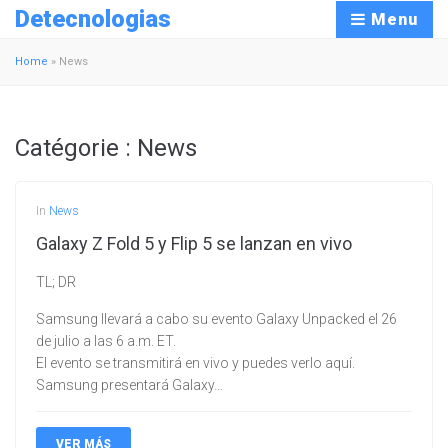
Detecnologias
Menu
Home
»
News
Catégorie :
News
In
News
Galaxy Z Fold 5 y Flip 5 se lanzan en vivo
TL; DR
Samsung llevará a cabo su evento Galaxy Unpacked el 26
de julio a las 6 a.m. ET.
El evento se transmitirá en vivo y puedes verlo aquí.
Samsung presentará Galaxy…
VER MÁS