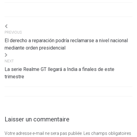
Navigation
PREVIOUS
de
El derecho a reparación podría reclamarse a nivel nacional
l’article
mediante orden presidencial
NEXT
La serie Realme GT llegará a India a finales de este
trimestre
Laisser un commentaire
Votre adresse e-mail ne sera pas publiée.
Les champs obligatoires