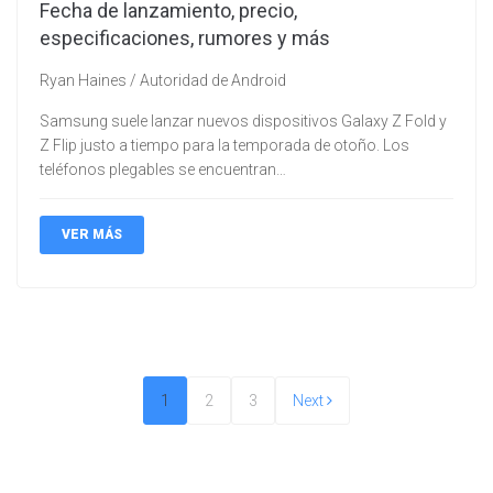
Fecha de lanzamiento, precio,
especificaciones, rumores y más
Ryan Haines / Autoridad de Android
Samsung suele lanzar nuevos dispositivos Galaxy Z Fold y
Z Flip justo a tiempo para la temporada de otoño. Los
teléfonos plegables se encuentran…
VER MÁS
Pagination
Page
Page
Page
Next
1
2
3
Next
des
publications