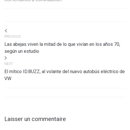
Navigation
PREVIOUS
de
Las abejas viven la mitad de lo que vivían en los años 70,
l’article
según un estudio
NEXT
El mítico ID.BUZZ, al volante del nuevo autobús eléctrico de
VW
Laisser un commentaire