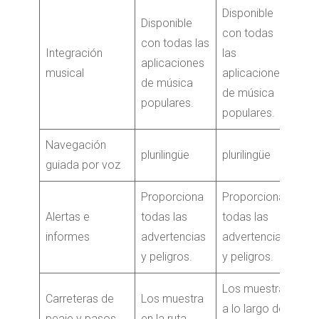
Disponible
Disponible
con todas
con todas las
Integración
las
aplicaciones
musical
aplicaciones
de música
de música
populares.
populares.
Navegación
plurilingüe
plurilingüe
guiada por voz
Proporciona
Proporciona
Alertas e
todas las
todas las
informes
advertencias
advertencias
y peligros.
y peligros.
Los muestra
Carreteras de
Los muestra
a lo largo de
peaje y pasos
en la ruta.