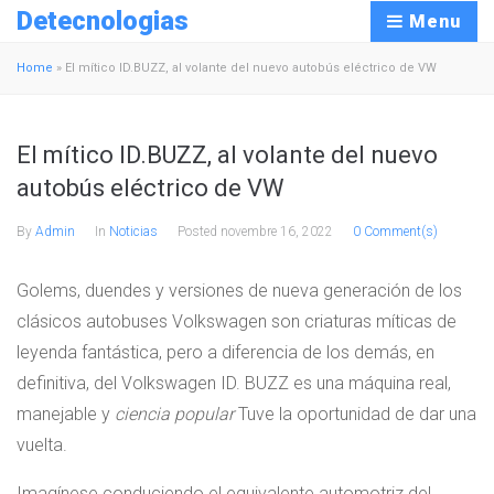
Detecnologias
Menu
Home
»
El mítico ID.BUZZ, al volante del nuevo autobús eléctrico de VW
El mítico ID.BUZZ, al volante del nuevo
autobús eléctrico de VW
By
Admin
In
Noticias
Posted
novembre 16, 2022
0 Comment(s)
Golems, duendes y versiones de nueva generación de los
clásicos autobuses Volkswagen son criaturas míticas de
leyenda fantástica, pero a diferencia de los demás, en
definitiva, del Volkswagen ID. BUZZ es una máquina real,
manejable y
ciencia popular
Tuve la oportunidad de dar una
vuelta.
Imagínese conduciendo el equivalente automotriz del