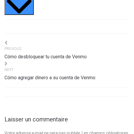
Navigation
PREVIOUS
de
Cómo desbloquear tu cuenta de Venmo
l’article
NEXT
Cómo agregar dinero a su cuenta de Venmo
Laisser un commentaire
Votre adresse e-mail ne sera pas publiée.
Les champs obligatoires