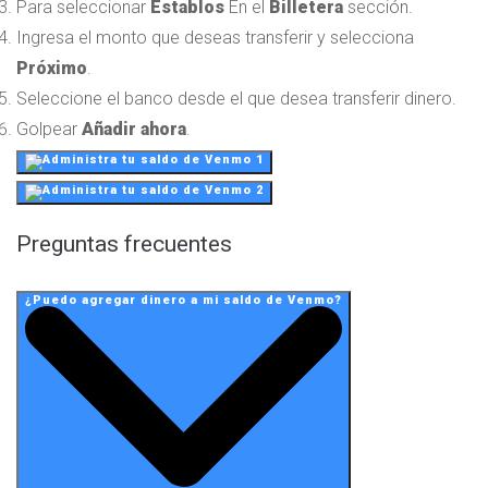
Para seleccionar
Establos
En el
Billetera
sección.
Ingresa el monto que deseas transferir y selecciona
Próximo
.
Seleccione el banco desde el que desea transferir dinero.
Golpear
Añadir ahora
.
Preguntas frecuentes
¿Puedo agregar dinero a mi saldo de Venmo?