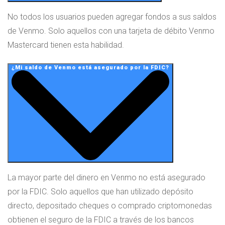
No todos los usuarios pueden agregar fondos a sus saldos
de Venmo. Solo aquellos con una tarjeta de débito Venmo
Mastercard tienen esta habilidad.
¿Mi saldo de Venmo está asegurado por la FDIC?
La mayor parte del dinero en Venmo no está asegurado
por la FDIC. Solo aquellos que han utilizado depósito
directo, depositado cheques o comprado criptomonedas
obtienen el seguro de la FDIC a través de los bancos