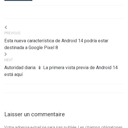
Navigation
PREVIOUS
de
Esta nueva característica de Android 14 podría estar
l’article
destinada a Google Pixel 8
NEXT
Autoridad diaria: 📱 La primera vista previa de Android 14
está aquí
Laisser un commentaire
Votre adresse e-mail ne sera pas publiée.
Les champs obligatoires