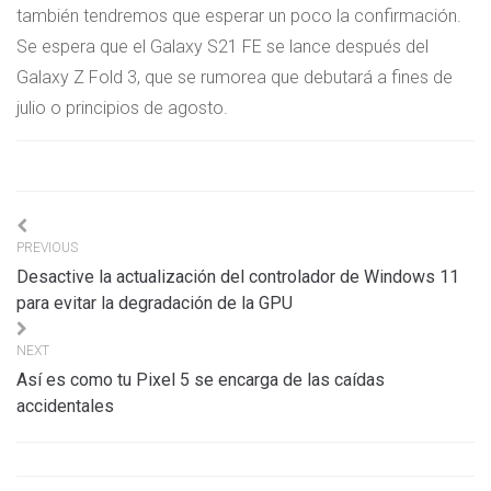
también tendremos que esperar un poco la confirmación.
Se espera que el Galaxy S21 FE se lance después del
Galaxy Z Fold 3, que se rumorea que debutará a fines de
julio o principios de agosto.
Navigation
PREVIOUS
de
Desactive la actualización del controlador de Windows 11
l’article
para evitar la degradación de la GPU
NEXT
Así es como tu Pixel 5 se encarga de las caídas
accidentales