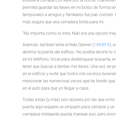
estuviera cerrada con llave por la noche, mantenía 
permitía guardar las llaves en mi bolso de forma se
temporales a amigos y familiares fue pan comido. 
más segura que una cerradura tonta para mí.
No importa cómo lo mire, Nuki era una opción mej
Además, también tenía el Nuki Opener (
149,85 €
), 
abrirme la puerta del edificio. No podría decirte lo
en mi teléfono, tocar para desbloquear la puerta, en
tener que buscar a tientas mis llaves. Una vez, en
en el edificio y evité que todos mis vecinos tuviera
mencionar las numerosas veces que he tenido que d
en el auto para que yo llegue a casa.
Todas estas (y más) son razones por las que echo d
puerta aquí requiere un empujón para cerrarse y un 
cerradura inteligente pueda manejar eso, pero pronto