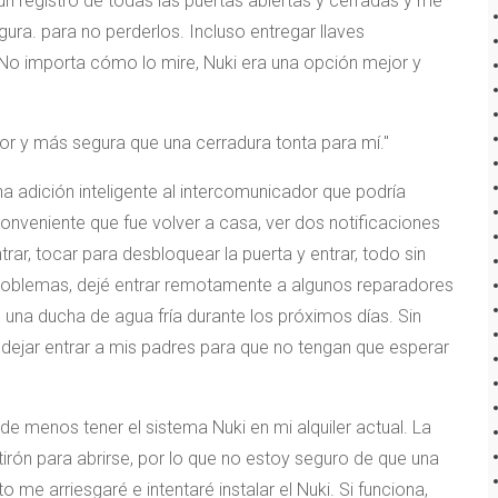
un registro de todas las puertas abiertas y cerradas y me
gura. para no perderlos. Incluso entregar llaves
No importa cómo lo mire, Nuki era una opción mejor y
or y más segura que una cerradura tonta para mí.
una adición inteligente al intercomunicador que podría
 conveniente que fue volver a casa, ver dos notificaciones
trar, tocar para desbloquear la puerta y entrar, todo sin
 problemas, dejé entrar remotamente a algunos reparadores
n una ducha de agua fría durante los próximos días. Sin
ejar entrar a mis padres para que no tengan que esperar
e menos tener el sistema Nuki en mi alquiler actual. La
tirón para abrirse, por lo que no estoy seguro de que una
 me arriesgaré e intentaré instalar el Nuki. Si funciona,