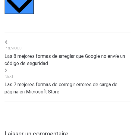
Navigation
PREVIOUS
de
Las 8 mejores formas de arreglar que Google no envíe un
l’article
código de seguridad
NEXT
Las 7 mejores formas de corregir errores de carga de
página en Microsoft Store
Laisser un commentaire