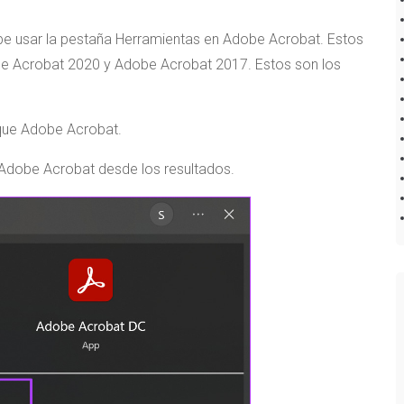
be usar la pestaña Herramientas en Adobe Acrobat. Estos
e Acrobat 2020 y Adobe Acrobat 2017. Estos son los
sque Adobe Acrobat.
ón Adobe Acrobat desde los resultados.