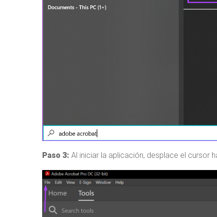
Paso 3:
Al iniciar la aplicación, desplace el cursor 