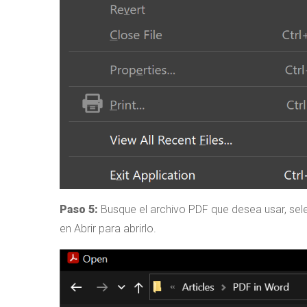
Paso 5:
Busque el archivo PDF que desea usar, sel
en Abrir para abrirlo.