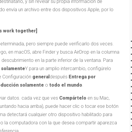
stinatario, y sin revelar su propia información de
o envía un archivo entre dos dispositivos Apple, por lo
s work together]
determinada, pero siempre puede verificarlo dos veces.
ego, en macOS, abre Finder y busca AirDrop en la columna
e descubrimiento en la parte inferior de la ventana. Para
n solamente
Y para un amplio intercambio, configúrelo
ne Configuración
general
después
Entrega por
oducción solamente
o
todo el mundo
.
viar datos. cada vez que ves
Compártelo
en su Mac,
ntando hacia arriba), puede hacer clic o tocar ese botón
ma detectará cualquier otro dispositivo habilitado para
o o la computadora con la que desea compartir aparezca
nsferencia.