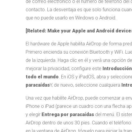
de correo electrónico o el número de teléfono del de
contacto. La desventaja es que solo funciona cuand
que no puede usarlo en Windows o Android.
[Related: Make your Apple and Android device
El hardware de Apple habilita AirDrop de forma pre
Primero encienda su conexión Bluetooth y WiFi. Lu
de la izquierda. Haga clic en él y verá una opción d
mejorar la privacidad, configure este
Introducció
todo el mundo
. En iOS y iPadOS, abra y seleccio
paracaídas
Y, de nuevo, seleccione cualquiera
Intr
Una vez que habilite AirDrop, puede comenzar a en
iPhone o iPad (parece un cuadro con una flecha apu
y elegir
Entrega por paracaídas
del menú. El siste
AirDrop dentro de unos 30 pies. Cuando el teléfon
en la ventana de AirDrop, tóquelo para iniciar la tra