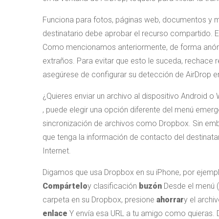
Funciona para fotos, páginas web, documentos y má
destinatario debe aprobar el recurso compartido. E
Como mencionamos anteriormente, de forma anónima
extraños. Para evitar que esto le suceda, rechace 
asegúrese de configurar su detección de AirDrop 
¿Quieres enviar un archivo al dispositivo Androi
, puede elegir una opción diferente del menú emer
sincronización de archivos como Dropbox. Sin emb
que tenga la información de contacto del destinat
Internet.
Digamos que usa Dropbox en su iPhone, por ejemplo
Compártelo
y clasificación
buzón
Desde el menú 
carpeta en su Dropbox, presione
ahorrar
y el archi
enlace
Y envía esa URL a tu amigo como quieras. D