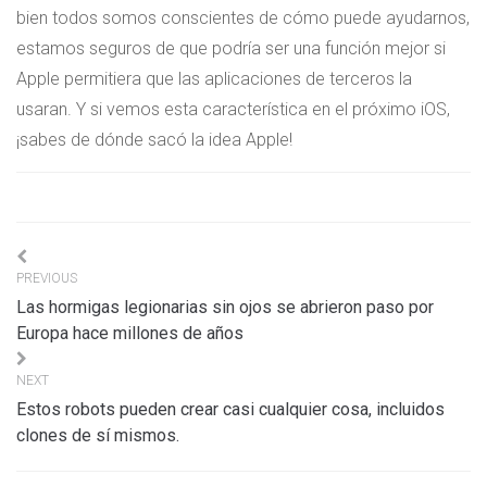
bien todos somos conscientes de cómo puede ayudarnos,
estamos seguros de que podría ser una función mejor si
Apple permitiera que las aplicaciones de terceros la
usaran. Y si vemos esta característica en el próximo iOS,
¡sabes de dónde sacó la idea Apple!
Navigation
PREVIOUS
de
Las hormigas legionarias sin ojos se abrieron paso por
l’article
Europa hace millones de años
NEXT
Estos robots pueden crear casi cualquier cosa, incluidos
clones de sí mismos.