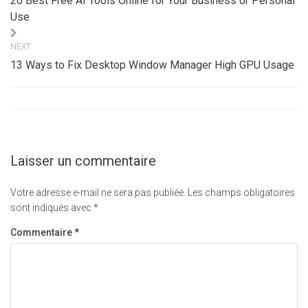
20 Best Free AI Tools Online for Your Business or Personal
l’article
Use
NEXT
13 Ways to Fix Desktop Window Manager High GPU Usage
Laisser un commentaire
Votre adresse e-mail ne sera pas publiée.
Les champs obligatoires
sont indiqués avec
*
Commentaire
*