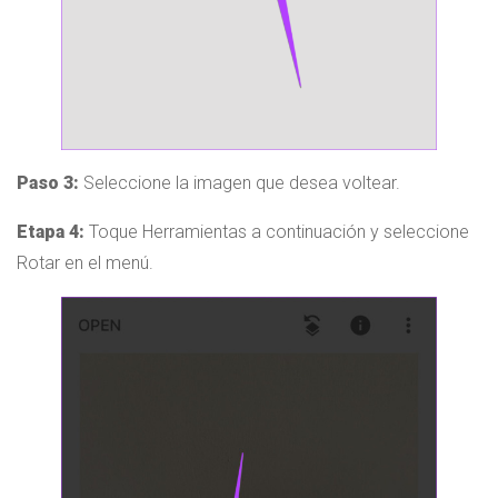
Paso 3:
Seleccione la imagen que desea voltear.
Etapa 4:
Toque Herramientas a continuación y seleccione
Rotar en el menú.