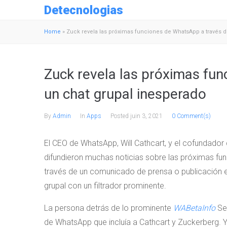
Detecnologias
Home
»
Zuck revela las próximas funciones de WhatsApp a través d
Zuck revela las próximas fu
un chat grupal inesperado
By
Admin
In
Apps
Posted
juin 3, 2021
0 Comment(s)
El CEO de WhatsApp, Will Cathcart, y el cofundad
difundieron muchas noticias sobre las próximas fun
través de un comunicado de prensa o publicación en
grupal con un filtrador prominente.
La persona detrás de lo prominente
WABetaInfo
Seg
de WhatsApp que incluía a Cathcart y Zuckerberg. 