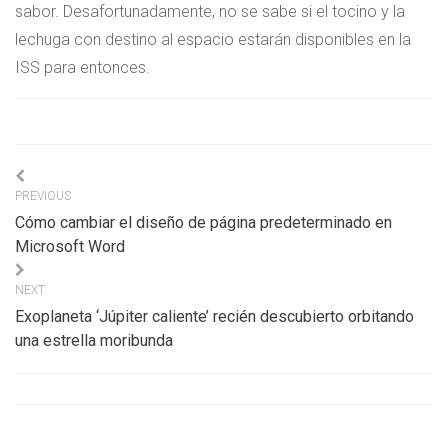
sabor. Desafortunadamente, no se sabe si el tocino y la
lechuga con destino al espacio estarán disponibles en la
ISS para entonces.
Navigation
PREVIOUS
de
Cómo cambiar el diseño de página predeterminado en
l’article
Microsoft Word
NEXT
Exoplaneta ‘Júpiter caliente’ recién descubierto orbitando
una estrella moribunda