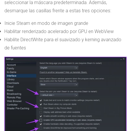
seleccionar la máscara predeterminada. Además,
desmarque las casillas frente a estas tres opciones:
Inicie Steam en modo de imagen grande
Habilitar renderizado acelerado por GPU en WebView
Habilite DirectWrite para el suavizado y kerning avanzado
de fuentes