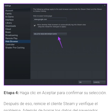
Etapa 4:
Haga clic en Aceptar para confirmar su selección.
Después de eso, reinicie el cliente Steam y verifique el
problema. Además de borrar los datos del navegador,