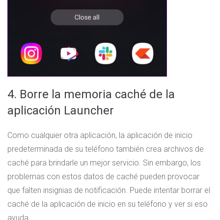
4. Borre la memoria caché de la
aplicación Launcher
Como cualquier otra aplicación, la aplicación de inicio
predeterminada de su teléfono también crea archivos de
caché para brindarle un mejor servicio. Sin embargo, los
problemas con estos datos de caché pueden provocar
que falten insignias de notificación. Puede intentar borrar el
caché de la aplicación de inicio en su teléfono y ver si eso
ayuda.