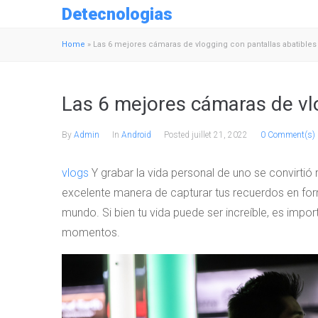
Detecnologias
Home
»
Las 6 mejores cámaras de vlogging con pantallas abatibles
Las 6 mejores cámaras de vlo
By
Admin
In
Android
Posted
juillet 21, 2022
0 Comment(s)
vlogs
Y grabar la vida personal de uno se convirtió
excelente manera de capturar tus recuerdos en form
mundo. Si bien tu vida puede ser increíble, es imp
momentos.