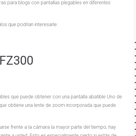
as para blogs con pantallas plegables en diferentes
ulos que podrían interesarle:
 FZ300
bles que puede obtener con una pantalla abatible Uno de
ue obtiene una lente de zoom incorporada que puede
arse frente a la cámara la mayor parte del tiempo, hay
ente a usted. Esto es especialmente cierto si estás de