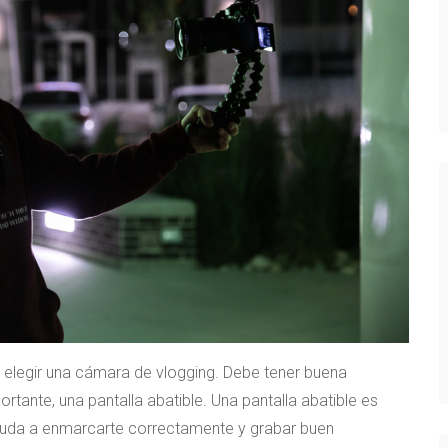
l elegir una cámara de vlogging. Debe tener buena
rtante, una pantalla abatible. Una pantalla abatible es
ayuda a enmarcarte correctamente y grabar buen