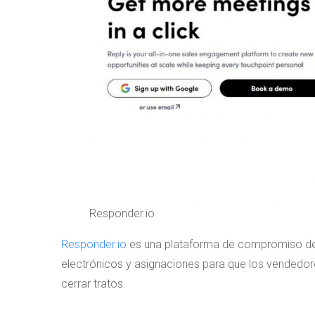
Responder.io
Responder.io
es una plataforma de compromiso de 
electrónicos y asignaciones para que los vendedor
cerrar tratos.