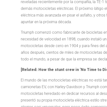
reveladas recientemente por la compañía, la TE-1 
demás motocicletas eléctricas. El próximo látigo 
eléctrica más avanzada en pisar el asfalto, y otros 
apuntar en la próxima década.
Triumph comenzó como fabricante de bicicletas en 18
necesidad de velocidad en 1898, cuando instaló un
motocicletas desde cero en 1904 y para fines del 
años después, cientos de miles de motocicletas de
todo el mundo, a pesar de que la empresa se decla
[Related:
How the stunt crew in ‘No Time to Di
El mundo de las motocicletas eléctricas no está 
camionetas EV, con Harley-Davidson y Triumph conv
motocicletas heredado en dedicar recursos al desa
presentó su propia motocicleta eléctrica estilo stre
elogios casi universales, pero poco éxito comercial