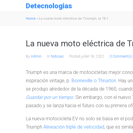
Detecnologias
Home
»
La nueva moto eléctrica de Triumph, la TE-1
La nueva moto eléctrica de T
By
Admin
In
Noticias
Posted
juillet 18, 2022
0 Comment(s)
Triumph es una marca de motocicletas mejor conoc
inspiración vintage, p.
Bonneville o Thruxton
. Hay u
se produjo alrededor de la década de 1960, cua
Guardar por un tiempo
. Sin embargo, con el nuevo 
pasado y se lanza hacia el futuro con su primera ofe
La nueva motocicleta EV no solo se basa en el pod
Triumph
Alineación triple de velocidad
, que es simi