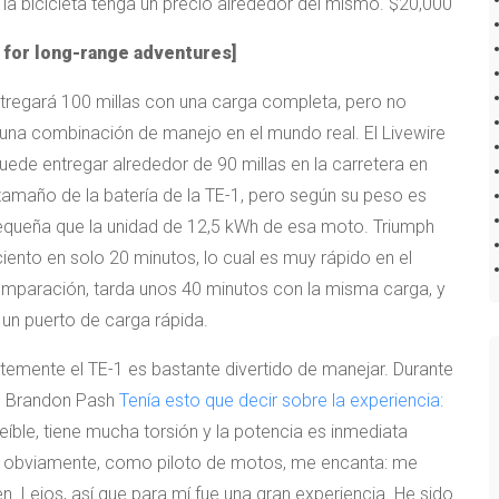
 la bicicleta tenga un precio alrededor del mismo. $20,000
t for long-range adventures
]
ntregará 100 millas con una carga completa, pero no
 una combinación de manejo en el mundo real. El Livewire
uede entregar alrededor de 90 millas en la carretera en
tamaño de la batería de la TE-1, pero según su peso es
pequeña que la unidad de 12,5 kWh de esa moto. Triumph
ciento en solo 20 minutos, lo cual es muy rápido en el
omparación, tarda unos 40 minutos con la misma carga, y
 un puerto de carga rápida.
ntemente el TE-1 es bastante divertido de manejar. Durante
ph Brandon Pash
Tenía esto que decir sobre la experiencia:
eíble, tiene mucha torsión y la potencia es inmediata
ue obviamente, como piloto de motos, me encanta: me
n. Lejos, así que para mí fue una gran experiencia. He sido