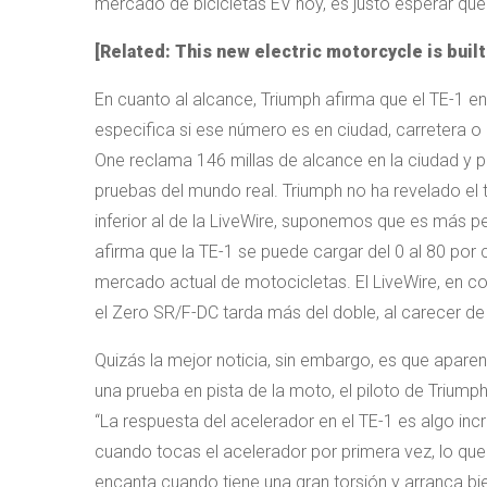
mercado de bicicletas EV hoy, es justo esperar que
[Related:
This new electric motorcycle is buil
En cuanto al alcance, Triumph afirma que el TE-1 e
especifica si ese número es en ciudad, carretera o
One reclama 146 millas de alcance en la ciudad y p
pruebas del mundo real. Triumph no ha revelado el 
inferior al de la LiveWire, suponemos que es más 
afirma que la TE-1 se puede cargar del 0 al 80 por 
mercado actual de motocicletas. El LiveWire, en c
el Zero SR/F-DC tarda más del doble, al carecer de
Quizás la mejor noticia, sin embargo, es que apare
una prueba en pista de la moto, el piloto de Trium
“La respuesta del acelerador en el TE-1 es algo incr
cuando tocas el acelerador por primera vez, lo q
encanta cuando tiene una gran torsión y arranca bie