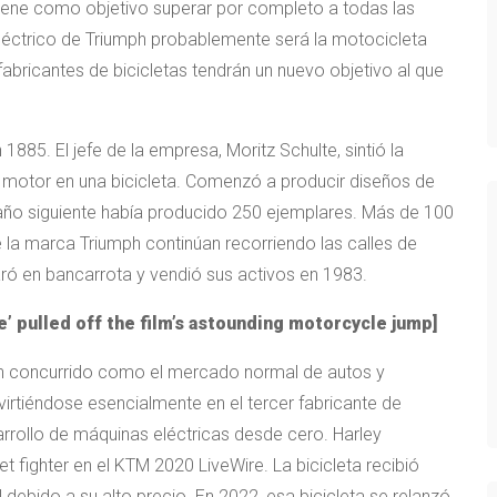
tiene como objetivo superar por completo a todas las
eléctrico de Triumph probablemente será la motocicleta
fabricantes de bicicletas tendrán un nuevo objetivo al que
85. El jefe de la empresa, Moritz Schulte, sintió la
 motor en una bicicleta. Comenzó a producir diseños de
año siguiente había producido 250 ejemplares. Más de 100
 la marca Triumph continúan recorriendo las calles de
ró en bancarrota y vendió sus activos en 1983.
e’ pulled off the film’s astounding motorcycle jump
]
tan concurrido como el mercado normal de autos y
irtiéndose esencialmente en el tercer fabricante de
rrollo de máquinas eléctricas desde cero. Harley
et fighter en el KTM 2020 LiveWire. La bicicleta recibió
 debido a su alto precio. En 2022, esa bicicleta se relanzó