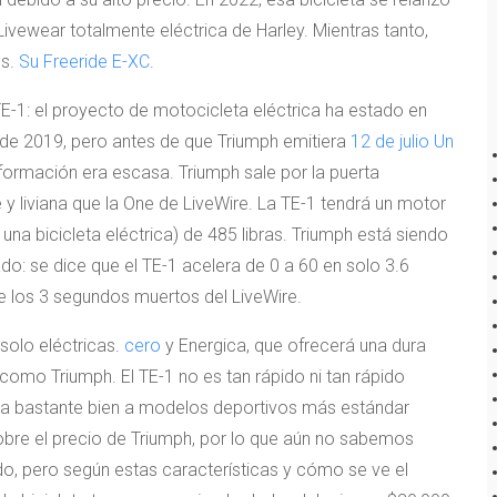
vewear totalmente eléctrica de Harley. Mientras tanto,
ss.
Su Freeride E-XC
.
E-1: el proyecto de motocicleta eléctrica ha estado en
esde 2019, pero antes de que Triumph emitiera
12 de julio Un
información era escasa. Triumph sale por la puerta
y liviana que la One de LiveWire. La TE-1 tendrá un motor
 una bicicleta eléctrica) de 485 libras. Triumph está siendo
o: se dice que el TE-1 acelera de 0 a 60 en solo 3.6
 los 3 segundos muertos del LiveWire.
solo eléctricas.
cero
y Energica, que ofrecerá una dura
omo Triumph. El TE-1 no es tan rápido ni tan rápido
pta bastante bien a modelos deportivos más estándar
bre el precio de Triumph, por lo que aún no sabemos
 pero según estas características y cómo se ve el