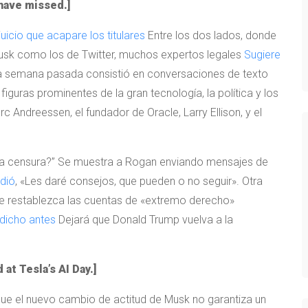
have missed.]
juicio que acapare los titulares
Entre los dos lados, donde
 Musk como los de Twitter, muchos expertos legales
Sugiere
de la semana pasada consistió en conversaciones de texto
 figuras prominentes de la gran tecnología, la política y los
c Andreessen, el fundador de Oracle, Larry Ellison, y el
z de la censura?” Se muestra a Rogan enviando mensajes de
dió
, «Les daré consejos, que pueden o no seguir». Otra
e restablezca las cuentas de «extremo derecho»
dicho antes
Dejará que Donald Trump vuelva a la
at Tesla’s AI Day.]
ue el nuevo cambio de actitud de Musk no garantiza un