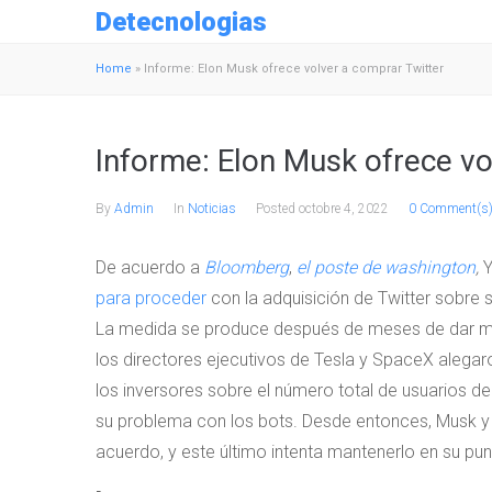
Detecnologias
Home
»
Informe: Elon Musk ofrece volver a comprar Twitter
Informe: Elon Musk ofrece vo
By
Admin
In
Noticias
Posted
octobre 4, 2022
0 Comment(s
De acuerdo a
Bloomberg
,
el poste de washington
,
para proceder
con la adquisición de Twitter sobre s
La medida se produce después de meses de dar mar
los directores ejecutivos de Tesla y SpaceX alegar
los inversores sobre el número total de usuarios d
su problema con los bots. Desde entonces, Musk y Tw
acuerdo, y este último intenta mantenerlo en su punt