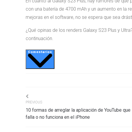
En cuanto al Galaxy S23 Plus, hay rumores de que p
con una batería de 4700 mAh y un aumento en la res
mejoras en el software, no se espera que sea drást
¿Qué opinas de los renders Galaxy S23 Plus y Ultr
continuación.
Comentarios
Navigation
PREVIOUS
10 formas de arreglar la aplicación de YouTube que
de
falla o no funciona en el iPhone