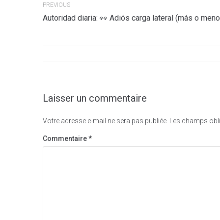
Navigation
PREVIOUS
Autoridad diaria: 👀 Adiós carga lateral (más o men
de
l’article
Laisser un commentaire
Votre adresse e-mail ne sera pas publiée.
Les champs obli
Commentaire
*