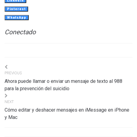
LinkedIn
Pinterest
WhatsApp
Conectado
Navigation
PREVIOUS
de
Ahora puede llamar o enviar un mensaje de texto al 988
l’article
para la prevención del suicidio
NEXT
Cómo editar y deshacer mensajes en iMessage en iPhone
y Mac