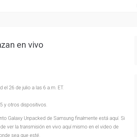
nzan en vivo
l 26 de julio a las 6 a.m. ET.
.
 y otros dispositivos.
vento Galaxy Unpacked de Samsung finalmente está aquí. Si
e ver la transmisión en vivo aquí mismo en el video de
donde sea que esté.