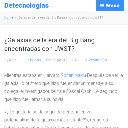
Detecnologias
Menu
Home
»
¿Galaxias de la era del Big Bang encontradas con JWST?
¿Galaxias de la era del Big Bang
encontradas con JWST?
By
Admin
In
Noticias
Posted
juillet 21, 2022
0 Comment(s)
Mientras estaba en Harvard
Rohan Naidu
Después de ver la
galaxia, lo primero que hizo fue enviar un mensaje a su
colega, el investigador de Yale Pascal Osch. Lo segundo
que hizo fue llamar a su novia.
«‘¿Te gustaría ser la segunda persona en ver
potencialmente la galaxia más distante?’», recuerda
haberle preguntado Naidu. Levantó la vista, era «un poco