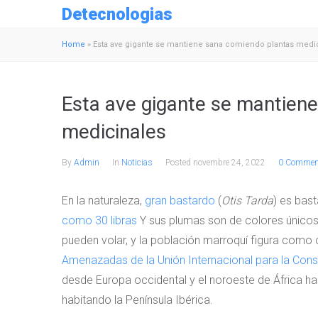
Detecnologias
Home
»
Esta ave gigante se mantiene sana comiendo plantas medi
Esta ave gigante se mantien
medicinales
By
Admin
In
Noticias
Posted
novembre 24, 2022
0 Commen
En la naturaleza,
gran bastardo
(
Otis Tarda
) es bast
como 30 libras
Y sus plumas son de colores únicos
pueden volar, y la población marroquí figura como 
Amenazadas de la Unión Internacional para la Cons
desde Europa occidental y el noroeste de África has
habitando la Península Ibérica.