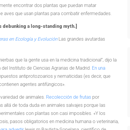
amente encontrar dos plantas que puedan matar
 de aves que usan plantas para combatir enfermedades.
is debunking a long-standing myth.]
eras en Ecología y Evolución
Las grandes avutardas
rbas que la gente usa en la medicina tradicional”, dijo la
el Instituto de Ciencias Agrarias de Madrid.
En una
estos antiprotozoarios y nematicidas (es decir, que
contienen agentes antifúngicos».
 variedad de animales.
Recolección de frutas
por
más allá de toda duda en animales salvajes porque las
erimentales con plantas son casi imposibles. «Y los
sis, pasos obligatorios en medicina humana o veterinaria,
para advertir
lewis m Bautista-Sopelana, científico de