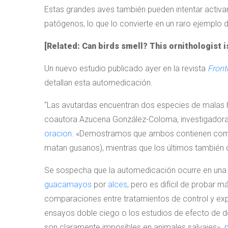
Estas grandes aves también pueden intentar activ
patógenos, lo que lo convierte en un raro ejemplo
[Related: Can birds smell? This ornithologist 
Un nuevo estudio publicado ayer en la revista
Front
detallan esta automedicación.
“Las avutardas encuentran dos especies de malas hie
coautora Azucena González-Coloma, investigadora d
oracion
. «Demostramos que ambos contienen compu
matan gusanos), mientras que los últimos también 
Se sospecha que la automedicación ocurre en una
guacamayos
por
alces
, pero es difícil de probar 
comparaciones entre tratamientos de control y exp
ensayos doble ciego o los estudios de efecto de do
son claramente imposibles en animales salvajes».