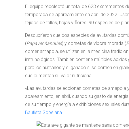
El equipo recolectó un total de 623 excrementos d
temporada de apareamiento en abril de 2022. Usan
tejidos de tallos, hojas y flores. 90 especies de pl
Descubrieron que dos especies de avutardas comí
(
Papaver ñandúes
) y cornetas de víbora morada (
E
comer amapola, se utilizan en la medicina tradicio
inmunológicos. También contiene múltiples ácidos 
para los humanos y el ganado si se comen en grand
que aumentan su valor nutricional.
«Las avutardas seleccionan cornetas de amapola y
apareamiento, en abril, cuando su gasto de energía
de su tiempo y energía a exhibiciones sexuales du
Bautista Sopelana
.