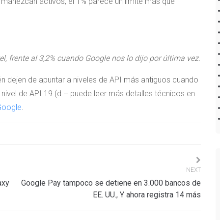
rmanezcan activos, el 1% parece un límite más que
, frente al 3,2% cuando Google nos lo dijo por última vez.
n dejen de apuntar a niveles de API más antiguos cuando
 nivel de API 19 (d – puede leer más detalles técnicos en
 Google
.
NEXT
axy
Google Pay tampoco se detiene en 3.000 bancos de
EE. UU., Y ahora registra 14 más