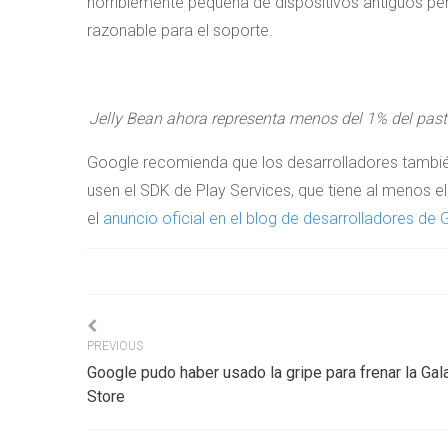
horriblemente pequeña de dispositivos antiguos pe
razonable para el soporte.
Jelly Bean ahora representa menos del 1% del pastel
Google recomienda que los desarrolladores tambié
usen el SDK de Play Services, que tiene al menos el
el
anuncio oficial en el blog de desarrolladores de
Navigation
PREVIOUS
Google pudo haber usado la gripe para frenar la Gal
de
Store