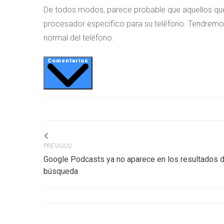
De todos modos, parece probable que aquellos q
procesador específico para su teléfono. Tendremos
normal del teléfono.
Comentarios
Navigation
PREVIOUS
Google Podcasts ya no aparece en los resultados 
de
búsqueda
l’article