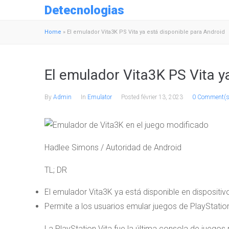
Detecnologias
Home
»
El emulador Vita3K PS Vita ya está disponible para Android
El emulador Vita3K PS Vita y
By
Admin
In
Emulator
Posted
février 13, 2023
0 Comment(s
Hadlee Simons / Autoridad de Android
TL; DR
El emulador Vita3K ya está disponible en dispositiv
Permite a los usuarios emular juegos de PlayStation
La PlayStation Vita fue la última consola de juegos