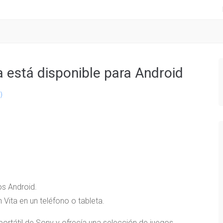
a está disponible para Android
)
os Android.
 Vita en un teléfono o tableta.
 portátil de Sony y ofrecía una selección de juegos