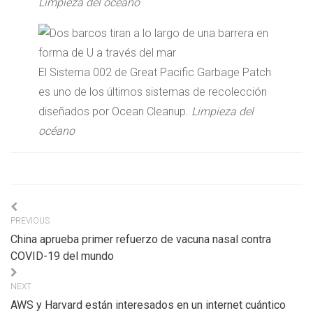
Limpieza del océano
El Sistema 002 de Great Pacific Garbage Patch
es uno de los últimos sistemas de recolección
diseñados por Ocean Cleanup.
Limpieza del
océano
Navigation
PREVIOUS
de
China aprueba primer refuerzo de vacuna nasal contra
l’article
COVID-19 del mundo
NEXT
AWS y Harvard están interesados ​​en un internet cuántico