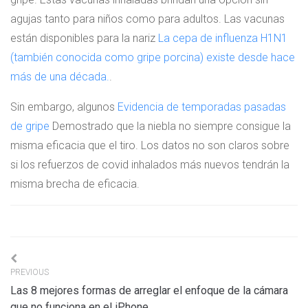
agujas tanto para niños como para adultos. Las vacunas
están disponibles para la nariz
La cepa de influenza H1N1
(también conocida como gripe porcina) existe desde hace
más de una década.
.
Sin embargo, algunos
Evidencia de temporadas pasadas
de gripe
Demostrado que la niebla no siempre consigue la
misma eficacia que el tiro. Los datos no son claros sobre
si los refuerzos de covid inhalados más nuevos tendrán la
misma brecha de eficacia.
Navigation
PREVIOUS
de
Las 8 mejores formas de arreglar el enfoque de la cámara
l’article
que no funciona en el iPhone