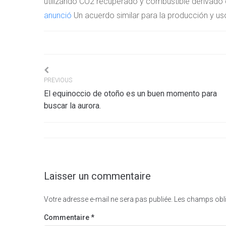
utilizando CO2 recuperado y combustible derivado 
anunció
Un acuerdo similar para la producción y us
Navigation
PREVIOUS
El equinoccio de otoño es un buen momento para
de
buscar la aurora.
l’article
Laisser un commentaire
Votre adresse e-mail ne sera pas publiée.
Les champs obli
Commentaire
*