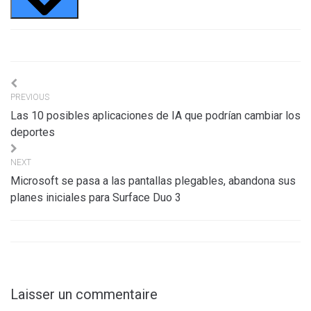
Navigation
PREVIOUS
de
Las 10 posibles aplicaciones de IA que podrían cambiar los
l’article
deportes
NEXT
Microsoft se pasa a las pantallas plegables, abandona sus
planes iniciales para Surface Duo 3
Laisser un commentaire