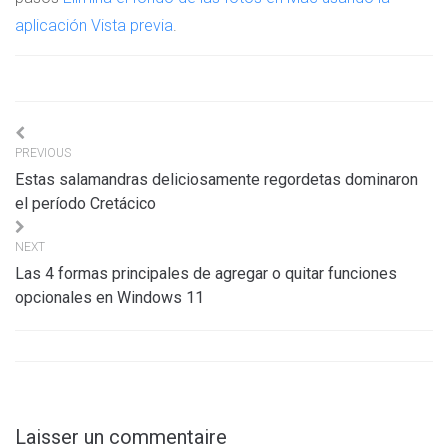
aplicación Vista previa
.
Navigation
PREVIOUS
de
Estas salamandras deliciosamente regordetas dominaron
l’article
el período Cretácico
NEXT
Las 4 formas principales de agregar o quitar funciones
opcionales en Windows 11
Laisser un commentaire