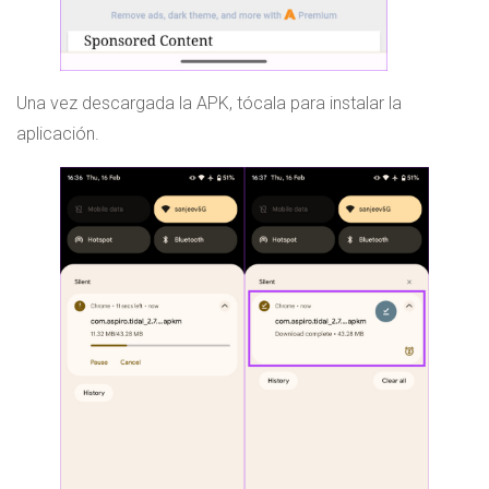
Una vez descargada la APK, tócala para instalar la
aplicación.