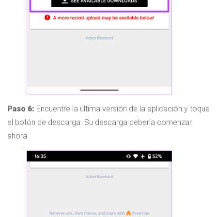
Paso 6:
Encuentre la última versión de la aplicación y toque
el botón de descarga. Su descarga debería comenzar
ahora.