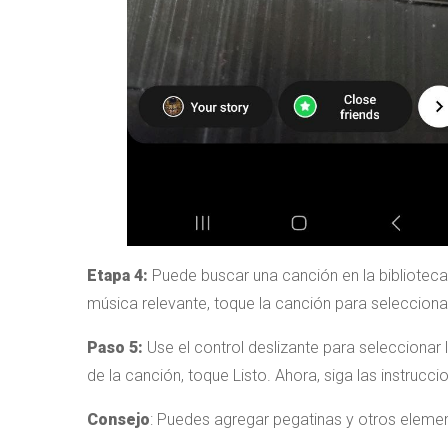
Etapa 4:
Puede buscar una canción en la bibliotec
música relevante, toque la canción para seleccionar
Paso 5:
Use el control deslizante para seleccionar 
de la canción, toque Listo. Ahora, siga las instruccio
Consejo
: Puedes agregar pegatinas y otros element