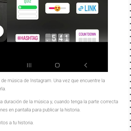
a de música de Instagram. Una vez que encuentre la
la.
la duración de la música y, cuando tenga la parte correcta
nes en pantalla para publicar la historia.
os a tu historia.