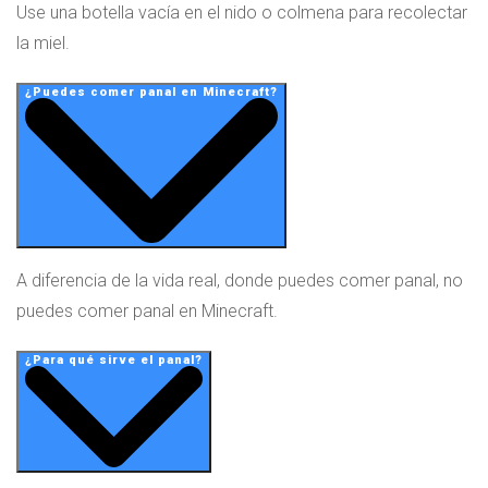
Use una botella vacía en el nido o colmena para recolectar
la miel.
¿Puedes comer panal en Minecraft?
A diferencia de la vida real, donde puedes comer panal, no
puedes comer panal en Minecraft.
¿Para qué sirve el panal?