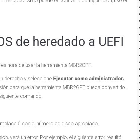
ar un poco. Si no puede encontrar la configuración, use el
OS de heredado a UEFI
 es hora de usar la herramienta MBR2GPT.
tón derecho y seleccione
Ejecutar como administrador.
rsión para que la herramienta MBR2GPT pueda convertirlo.
l siguiente comando:
reemplace 0 con el número de disco apropiado.
ón, verá un error. Por ejemplo, el siguiente error resultó