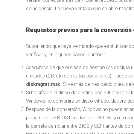
versión correcta antes de iniciar el proceso busc
coincidencia. La nueva ventana que se abre mostrar
Requisitos previos para la conversión
Suponiendo que haya verificado que está utilizand
verificar y, en algunos casos, cambiar.
Asegúrese de que el disco de destino (es decir, la
unidades C, D, etc.son todas particiones). Puede ve
diskmgmt.msc
. Si ve más de tres particiones, deb
Si ha cifrado el disco de destino con BitLocker, es
Windows no convertirá un disco cifrado, deberá desha
Después de la conversión, Windows no puede arranc
placa base de BIOS heredado a UEFI. Haga un recor
le permite cambiar entre BIOS y UEFI antes de come