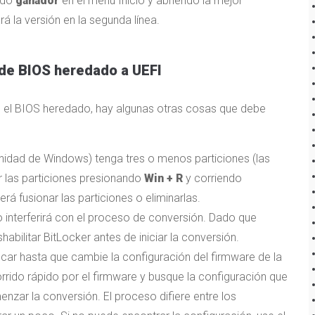
ando
ganador
en el menú Inicio y abriendo la mejor
á la versión en la segunda línea.
 de BIOS heredado a UEFI
o el BIOS heredado, hay algunas otras cosas que debe
 unidad de Windows) tenga tres o menos particiones (las
r las particiones presionando
Win + R
y corriendo
erá fusionar las particiones o eliminarlas.
to interferirá con el proceso de conversión. Dado que
bilitar BitLocker antes de iniciar la conversión.
ar hasta que cambie la configuración del firmware de la
rido rápido por el firmware y busque la configuración que
nzar la conversión. El proceso difiere entre los