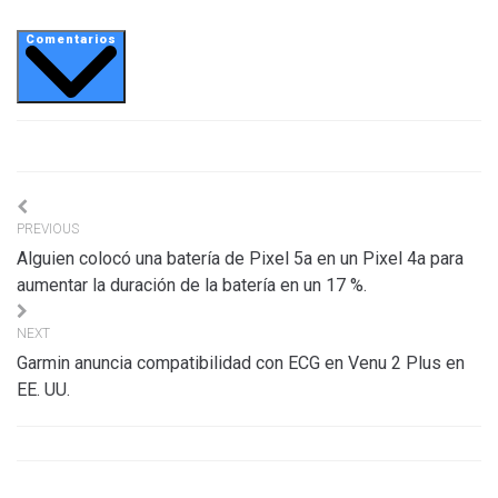
Comentarios
Navigation
PREVIOUS
de
Alguien colocó una batería de Pixel 5a en un Pixel 4a para
l’article
aumentar la duración de la batería en un 17 %.
NEXT
Garmin anuncia compatibilidad con ECG en Venu 2 Plus en
EE. UU.