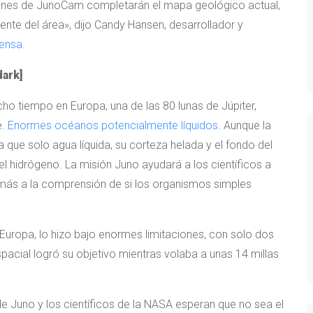
genes de JunoCam completarán el mapa geológico actual,
ente del área», dijo Candy Hansen, desarrollador y
ensa
.
dark]
cho tiempo en Europa, una de las 80 lunas de Júpiter,
e.
Enormes océanos potencialmente líquidos
. Aunque la
a que solo agua líquida, su corteza helada y el fondo del
 hidrógeno. La misión Juno ayudará a los científicos a
más a la comprensión de si los organismos simples
uropa, lo hizo bajo enormes limitaciones, con solo dos
pacial logró su objetivo mientras volaba a unas 14 millas
de Juno y los científicos de la NASA esperan que no sea el