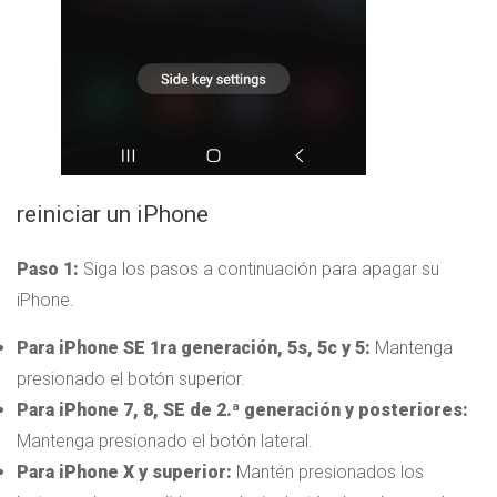
reiniciar un iPhone
Paso 1:
Siga los pasos a continuación para apagar su
iPhone.
Para iPhone SE 1ra generación, 5s, 5c y
5
:
Mantenga
presionado el botón superior.
Para iPhone 7, 8, SE de 2.ª generación y posteriores:
Mantenga presionado el botón lateral.
Para iPhone X y superior:
Mantén presionados los