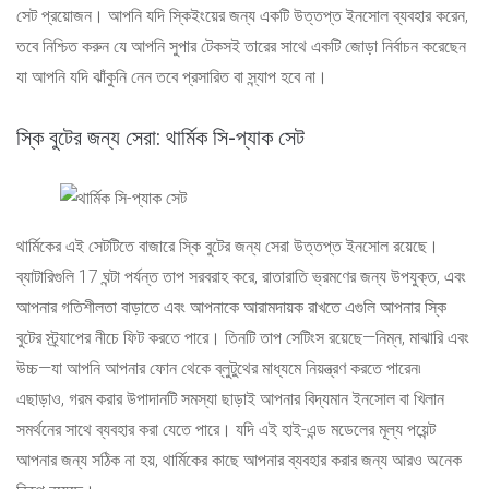
সেট প্রয়োজন। আপনি যদি স্কিইংয়ের জন্য একটি উত্তপ্ত ইনসোল ব্যবহার করেন,
তবে নিশ্চিত করুন যে আপনি সুপার টেকসই তারের সাথে একটি জোড়া নির্বাচন করেছেন
যা আপনি যদি ঝাঁকুনি নেন তবে প্রসারিত বা স্ন্যাপ হবে না।
স্কি বুটের জন্য সেরা: থার্মিক সি-প্যাক সেট
থার্মিকের এই সেটটিতে বাজারে স্কি বুটের জন্য সেরা উত্তপ্ত ইনসোল রয়েছে।
ব্যাটারিগুলি 17 ঘন্টা পর্যন্ত তাপ সরবরাহ করে, রাতারাতি ভ্রমণের জন্য উপযুক্ত, এবং
আপনার গতিশীলতা বাড়াতে এবং আপনাকে আরামদায়ক রাখতে এগুলি আপনার স্কি
বুটের স্ট্র্যাপের নীচে ফিট করতে পারে। তিনটি তাপ সেটিংস রয়েছে—নিম্ন, মাঝারি এবং
উচ্চ—যা আপনি আপনার ফোন থেকে ব্লুটুথের মাধ্যমে নিয়ন্ত্রণ করতে পারেন৷
এছাড়াও, গরম করার উপাদানটি সমস্যা ছাড়াই আপনার বিদ্যমান ইনসোল বা খিলান
সমর্থনের সাথে ব্যবহার করা যেতে পারে। যদি এই হাই-এন্ড মডেলের মূল্য পয়েন্ট
আপনার জন্য সঠিক না হয়, থার্মিকের কাছে আপনার ব্যবহার করার জন্য আরও অনেক