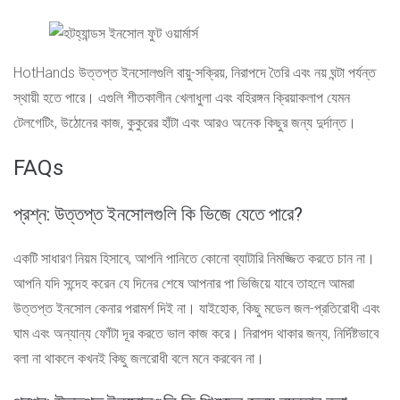
HotHands উত্তপ্ত ইনসোলগুলি বায়ু-সক্রিয়, নিরাপদে তৈরি এবং নয় ঘন্টা পর্যন্ত
স্থায়ী হতে পারে। এগুলি শীতকালীন খেলাধুলা এবং বহিরঙ্গন ক্রিয়াকলাপ যেমন
টেলগেটিং, উঠোনের কাজ, কুকুরের হাঁটা এবং আরও অনেক কিছুর জন্য দুর্দান্ত।
FAQs
প্রশ্ন: উত্তপ্ত ইনসোলগুলি কি ভিজে যেতে পারে?
একটি সাধারণ নিয়ম হিসাবে, আপনি পানিতে কোনো ব্যাটারি নিমজ্জিত করতে চান না।
আপনি যদি সন্দেহ করেন যে দিনের শেষে আপনার পা ভিজিয়ে যাবে তাহলে আমরা
উত্তপ্ত ইনসোল কেনার পরামর্শ দিই না। যাইহোক, কিছু মডেল জল-প্রতিরোধী এবং
ঘাম এবং অন্যান্য ফোঁটা দূর করতে ভাল কাজ করে। নিরাপদ থাকার জন্য, নির্দিষ্টভাবে
বলা না থাকলে কখনই কিছু জলরোধী বলে মনে করবেন না।