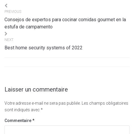
Navigation
PREVIOUS
de
Consejos de expertos para cocinar comidas gourmet en la
l’article
estufa de campamento
NEXT
Best home security systems of 2022
Laisser un commentaire
Votre adresse e-mail ne sera pas publiée.
Les champs obligatoires
sont indiqués avec
*
Commentaire
*