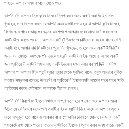
পাহাড়ে আপনার সময় বাড়ানো যেতে পারে।
আপনি যদি আপনার স্কি বুটের ভিতরে স্লিপ করার জন্য একটি ওয়ার্মিং ইনসোল
খুঁজছেন, তবে নিশ্চিত করুন যে আপনি এমন একটি পেয়েছেন যা আপনি বুটের ভিতরে,
বিশেষ করে পায়ের আঙ্গুলের বাক্সের আশেপাশে আপনার ঘরের সাথে ফিট করার জন্য
কাস্টমাইজ করতে পারেন। আপনি একটি বুট উষ্ণতাও চাইবেন যা কয়েক রানের বেশি
স্থায়ী হবে; আপনি যদি স্কিইংয়ের পুরো দিন খুঁজছেন, তাহলে এমন একটি ইউনিটের
জন্য যান যেখানে কমপক্ষে পাঁচ থেকে ছয় ঘন্টা ব্যাটারি লাইফ আছে। আমরা একটি
জল-প্রতিরোধী ব্যাটারি প্যাক সহ একটি ইনসোল দখল করার পরামর্শ দিই। যদিও
আপনার পা আপনার স্কি প্যান্ট দ্বারা তুষার থেকে সুরক্ষিত থাকে, তবুও আর্দ্রতা লুকিয়ে
যাওয়ার সম্ভাবনা রয়েছে; জলরোধী বা প্রতিরোধী ইনসোলগুলি সময়ের সাথে সাথে ক্ষতি
প্রতিরোধ করবে, সেইসাথে আপনাকে নিরাপদ রাখবে।
আপনি যদি রিচার্জেবল ইনসোলগুলিতে সম্পূর্ণ নতুন হয়ে থাকেন তবে আপনার জানা
উচিত যে বেশিরভাগ মডেলগুলি একটি বাহ্যিক ব্যাটারি নিয়ে আসে যা আপনার জুতার
সাথে সংযুক্ত হতে পারে বা আপনার পা বা গোড়ালির চারপাশে মোড়ানোর জন্য একটি
প্যাকেটে রাখা যেতে পারে। তাদের ব্যাটারিতে ইনসোল প্লাগ করার জন্য তারের একটি