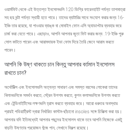
ওয়ার্মফিট থেকে এই উত্তপ্ত ইনসোলগুলি 120 ডিগ্রি ফারেনহাইট পর্যন্ত তাপমাত্রা
সহ ছয় ঘন্টা পর্যন্ত স্থায়ী হতে পারে। তাদের ব্যাটারির সাথে সংযোগ করার জন্য 16-
ইঞ্চি তার রয়েছে, যা পাওয়ার ব্যাঙ্ক বা মোবাইল ফোন এসি অ্যাডাপ্টার ব্যবহার করে
চার্জ করা যেতে পারে। এছাড়াও, আপনি আপনার জুতা ফিট করার জন্য .19-ইঞ্চি পুরু
সোল কাটতে পারেন এবং আরামদায়ক ইভা ফোম দিয়ে তৈরি জেনে আরাম করতে
পারেন।
আপনি কি উষ্ণ থাকতে চান কিন্তু আপনার বর্তমান ইনসোলস
রাখতে চান?
অর্থোটিক্স এবং ইনসোলগুলি অত্যন্ত সাধারণ এবং সমস্ত বয়সের লোকেরা তাদের
খিলানগুলিকে সমর্থন করতে, স্ট্রেন উপশম করতে, কুশন কলাসগুলিকে উপশম করতে
এবং টেন্ডিনাইটিসের লক্ষণগুলি হ্রাস করতে ব্যবহার করে। আরো গুরুতর অবস্থার
প্রায়ই পডিয়াট্রিস্ট দ্বারা নির্ধারিত কাস্টম-ছাঁচানো insoles সঙ্গে চিকিত্সা করা হয়।
আপনার যদি ইতিমধ্যেই আপনার পছন্দের ইনসোলস থাকে তবে আপনি নিজেকে একটু
বাড়তি উষ্ণতার প্রয়োজন খুঁজে পান, সেখানে বিকল্প রয়েছে।