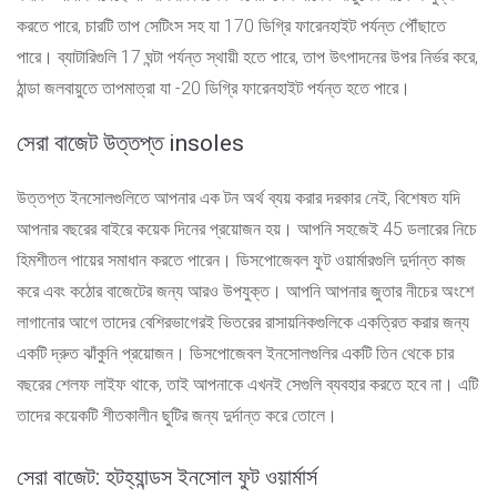
করতে পারে, চারটি তাপ সেটিংস সহ যা 170 ডিগ্রি ফারেনহাইট পর্যন্ত পৌঁছাতে
পারে। ব্যাটারিগুলি 17 ঘন্টা পর্যন্ত স্থায়ী হতে পারে, তাপ উৎপাদনের উপর নির্ভর করে,
ঠান্ডা জলবায়ুতে তাপমাত্রা যা -20 ডিগ্রি ফারেনহাইট পর্যন্ত হতে পারে।
সেরা বাজেট উত্তপ্ত insoles
উত্তপ্ত ইনসোলগুলিতে আপনার এক টন অর্থ ব্যয় করার দরকার নেই, বিশেষত যদি
আপনার বছরের বাইরে কয়েক দিনের প্রয়োজন হয়। আপনি সহজেই 45 ডলারের নিচে
হিমশীতল পায়ের সমাধান করতে পারেন। ডিসপোজেবল ফুট ওয়ার্মারগুলি দুর্দান্ত কাজ
করে এবং কঠোর বাজেটের জন্য আরও উপযুক্ত। আপনি আপনার জুতার নীচের অংশে
লাগানোর আগে তাদের বেশিরভাগেরই ভিতরের রাসায়নিকগুলিকে একত্রিত করার জন্য
একটি দ্রুত ঝাঁকুনি প্রয়োজন। ডিসপোজেবল ইনসোলগুলির একটি তিন থেকে চার
বছরের শেলফ লাইফ থাকে, তাই আপনাকে এখনই সেগুলি ব্যবহার করতে হবে না। এটি
তাদের কয়েকটি শীতকালীন ছুটির জন্য দুর্দান্ত করে তোলে।
সেরা বাজেট: হটহ্যান্ডস ইনসোল ফুট ওয়ার্মার্স