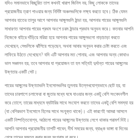
যদিও সমানভাবে বিচ্ছুরিত তাপ কখনই খারাপ জিনিস নয়, কিছু লোককে তাদের
প্রয়োজনীয় ত্রাণ পাওয়ার জন্য নির্দিষ্ট অঞ্চলগুলিকে লক্ষ্য করতে হবে। ঠিক যেমন
আপনার হাতের তালুর আগে আপনার আঙ্গুলগুলি ঠান্ডা হয়, আপনার পায়ের আঙ্গুলগুলি
সাধারণত আপনার পায়ের প্রথম অংশে চরম ঠান্ডার প্রভাব অনুভব করে। কতবার আপনি
নিজেকে বাইরে দাঁড়িয়ে মরিয়া হয়ে আপনার পায়ের আঙ্গুলগুলো নাড়াচাড়া করতে
দেখেছেন, সেগুলিকে ঝাঁপিয়ে পড়েছেন, অথবা আবার অনুভব করার চেষ্টা করতে এবং
লাফিয়ে উঠতে দেখেছেন? যদি এটি আপনার মত শোনায়, এবং আপনার অন্য কোথাও
ভাল সঞ্চালন হয়, তবে আপনার যা প্রয়োজন তা হল সত্যিই দুর্দান্ত পায়ের আঙ্গুলের
উষ্ণতার একটি সেট।
পায়ের আঙ্গুলের উষ্ণতাগুলি ইনসোলগুলির তুলনায় উল্লেখযোগ্যভাবে ছোট হয়, যা
তাদের চারপাশে চলাফেরা বা জুতার মধ্যে ঘষে যাওয়ার জন্য একটু বেশি সংবেদনশীল
করে তোলে; তারের মাধ্যমে ব্যাটারির সাথে সংযোগ করতে তাদের একটু বেশি সমস্যা হয়
(যা বেশিরভাগ ইনসোলে হিলের সাথে সংযুক্ত থাকে)। এই কারণেই আমরা আসলে
একটি নিষ্পত্তিযোগ্য, আঠালো পায়ের আঙ্গুলের উষ্ণতায় লেগে থাকার পরামর্শ দিই।
আপনি আপনার প্রয়োজনীয় তাপটি পাবেন, দীর্ঘ সময়ের জন্য, ব্যাঙ্ক ভাঙ্গা বা দিনের
শেষে তাদের সমতল করার জন্য সংগ্রাম না করে।