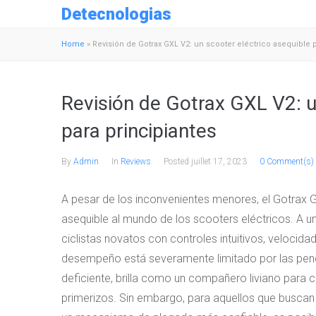
Detecnologias
Home
»
Revisión de Gotrax GXL V2: un scooter eléctrico asequible p
Revisión de Gotrax GXL V2: u
para principiantes
By
Admin
In
Reviews
Posted
juillet 17, 2023
0 Comment(s)
A pesar de los inconvenientes menores, el Gotrax G
asequible al mundo de los scooters eléctricos. A u
ciclistas novatos con controles intuitivos, velocid
desempeño está severamente limitado por las pendi
deficiente, brilla como un compañero liviano para 
primerizos. Sin embargo, para aquellos que buscan v