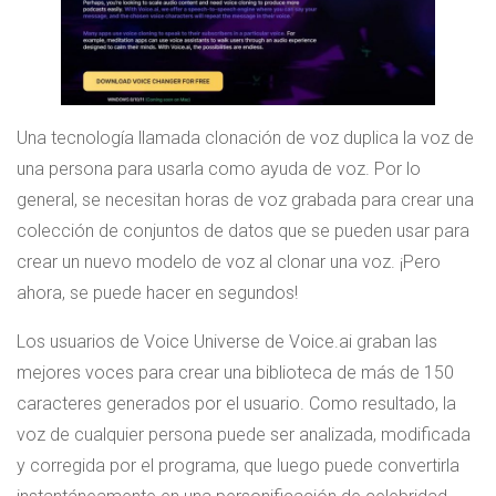
Una tecnología llamada clonación de voz duplica la voz de
una persona para usarla como ayuda de voz. Por lo
general, se necesitan horas de voz grabada para crear una
colección de conjuntos de datos que se pueden usar para
crear un nuevo modelo de voz al clonar una voz. ¡Pero
ahora, se puede hacer en segundos!
Los usuarios de Voice Universe de Voice.ai graban las
mejores voces para crear una biblioteca de más de 150
caracteres generados por el usuario. Como resultado, la
voz de cualquier persona puede ser analizada, modificada
y corregida por el programa, que luego puede convertirla