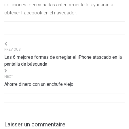
soluciones mencionadas anteriormente lo ayudarán a
obtener Facebook en el navegador.
Navigation
PREVIOUS
de
Las 6 mejores formas de arreglar el iPhone atascado en la
l’article
pantalla de búsqueda
NEXT
Ahorre dinero con un enchufe viejo
Laisser un commentaire